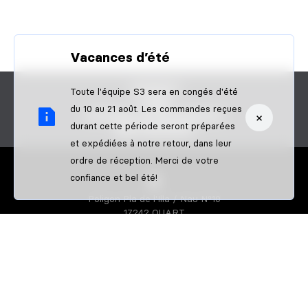
Vacances d’été
CONTACT
Toute l'équipe S3 sera en congés d'été
FAQS
du 10 au 21 août. Les commandes reçues
×
DEVENIR UN REVENDEUR
durant cette période seront préparées
B2B PAIEMENT
et expédiées à notre retour, dans leur
ordre de réception. Merci de votre
confiance et bel été!
Poligon Pla de l'Illa / Nau Nº10
17242 QUART
GIRONA-SPAIN
S3 PARTS
À propos de nous
Athletes
S3 CREATOR