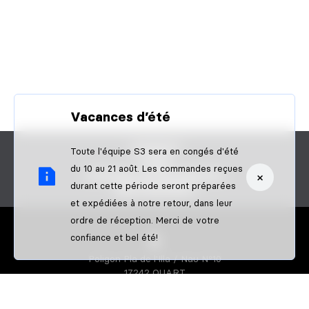
Vacances d’été
CONTACT
Toute l'équipe S3 sera en congés d'été
FAQS
du 10 au 21 août. Les commandes reçues
×
DEVENIR UN REVENDEUR
durant cette période seront préparées
B2B PAIEMENT
et expédiées à notre retour, dans leur
ordre de réception. Merci de votre
confiance et bel été!
Poligon Pla de l'Illa / Nau Nº10
17242 QUART
GIRONA-SPAIN
S3 PARTS