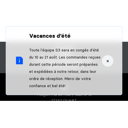
Vacances d’été
CONTACT
Toute l'équipe S3 sera en congés d'été
FAQS
du 10 au 21 août. Les commandes reçues
×
DEVENIR UN REVENDEUR
durant cette période seront préparées
B2B PAIEMENT
et expédiées à notre retour, dans leur
ordre de réception. Merci de votre
confiance et bel été!
Poligon Pla de l'Illa / Nau Nº10
17242 QUART
GIRONA-SPAIN
S3 PARTS
À propos de nous
Athletes