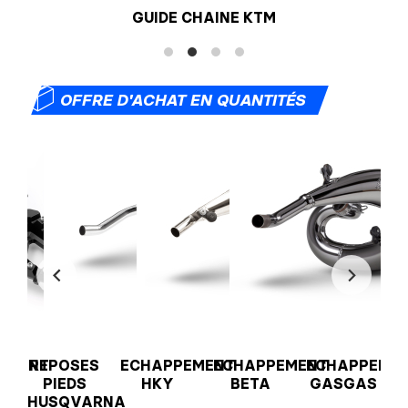
GUIDE CHAINE KTM
📦
OFFRE D'ACHAT EN QUANTITÉS
EMENT
REPOSES
ECHAPPEMENT
ECHAPPEMENT
ECHAPPEME
O
PIEDS
HKY
BETA
GASGAS
HUSQVARNA