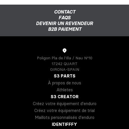
CONTACT
FAQS
DEVENIR UN REVENDEUR
B2B PAIEMENT
Poligon Pla de l'Illa / Nau Nº10
17242 QUART
GIRONA-SPAIN
S3 PARTS
À propos de nous
Athletes
S3 CREATOR
Créez votre équipement d'enduro
Créez votre équipement de trial
Maillots personnalisés d'enduro
IDENTIFFFY