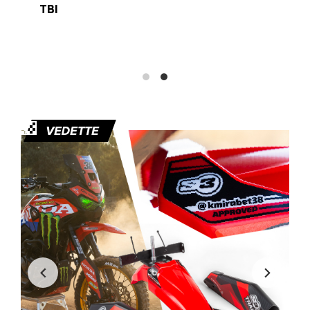
TBI
🏁
VEDETTE