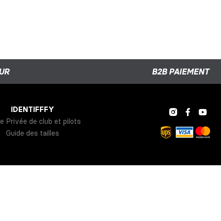
UR
B2B PAIEMENT
IDENTIFFFY
e Privée de club et pilots
Guide des tailles