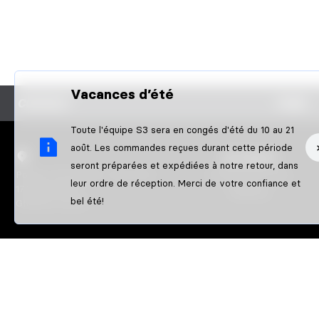
Vacances d’été
CONTACT
FAQS
Toute l'équipe S3 sera en congés d'été du 10 au 21
août. Les commandes reçues durant cette période
S3 PARTS
seront préparées et expédiées à notre retour, dans
Poligon Pla de l'Illa / Nau Nº10
À propos de nous
leur ordre de réception. Merci de votre confiance et
17242 QUART
Athletes
bel été!
GIRONA-SPAIN