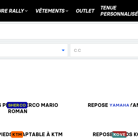
TENUE
RE RALLY
VÊTEMENTS
OUTLET
PERSONNALISÉ
C.C
 PIEDS SHERCO MARIO
REPOSES PIEDS Y
SHERCO
YAMAHA
ROMAN
PIEDS ADAPTABLE À KTM
REPOSES PIEDS 
KTM
KOVE