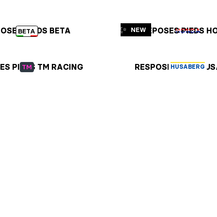
✨
OSES PIEDS BETA
NEW
REPOSES PIEDS H
HONDA
BETA
ES PIEDS TM RACING
RESPOSE PIEDS HU
TM
HUSABERG