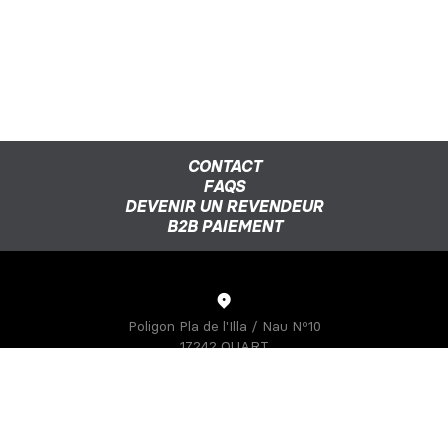
CONTACT
FAQS
DEVENIR UN REVENDEUR
B2B PAIEMENT
Poligon Pla de l'Illa / Nau Nº10
17242 QUART
GIRONA-SPAIN
S3 PARTS
À propos de nous
Athletes