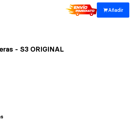
Añadir
raseras - S3 ORIGINAL
as