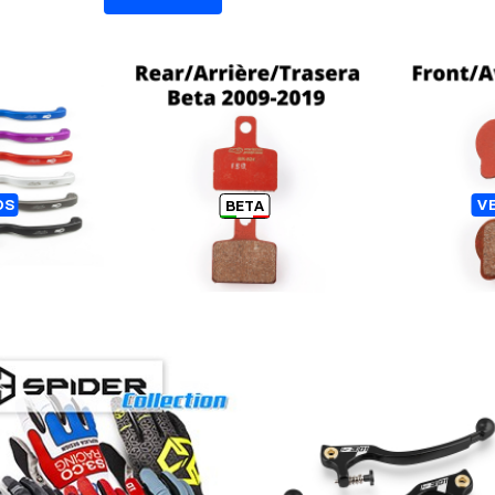
También podría interesarte 👀
DIGIT
BETA TRIAL - PASTILLAS DE
BRAKTEC
OS
V
BETA
FRENO TRASERAS - S3
FRENO 
ORIGINAL
Los clientes que han comprado 👆
También han comprado esto 👇