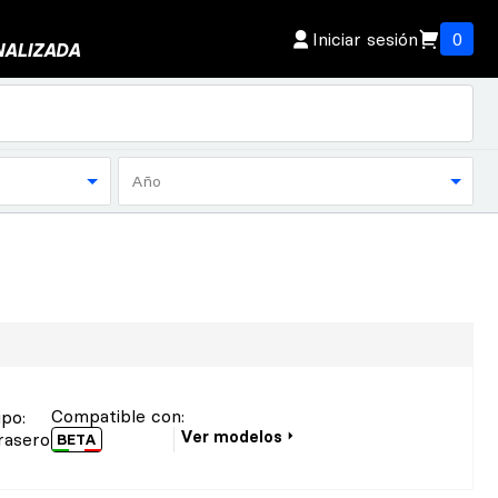
Iniciar sesión
0
NALIZADA
Año
Compatible con:
ipo
:
Ver modelos
rasero
BETA