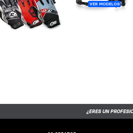
GUANTES SPIDER S3
MANETAS S3-01 AVEC
VER MODELOS
REGULADOR
¿ERES UN PROFESI