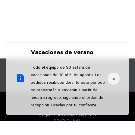
Vacaciones de verano
CONTACTO
Todo el equipo de S3 estará de
FAQS
vacaciones del 10 al 21 de agosto. Los
×
¿ERES UN PROFESIONAL?
pedidos recibidos durante este período
PAGOS B2B
se prepararán y enviarán a partir de
nuestro regreso, siguiendo el orden de
recepción. Gracias por tu confianza.
Poligon Pla de l'Illa / Nau Nº10
17242 QUART
GIRONA-SPAIN
S3 PARTS