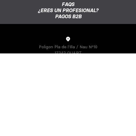
FAQS
¿ERES UN PROFESIONAL?
PAGOS B2B
Poligon Pla de l'Illa / Nau Nº10
17242 QUART
GIRONA-SPAIN
S3 PARTS
Sobre nosotros
Athletes
S3 CREATOR
Diseña tu equipación de enduro
Diseña tu equipación de trial
Camisetas personalizadas de enduro
IDENTIFFFY
Venta exclusiva a clubs y pilotos
Guía de tallas