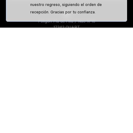
nuestro regreso, siguiendo el orden de
recepción. Gracias por tu confianza.
Poligon Pla de l'Illa / Nau Nº10
17242 QUART
GIRONA-SPAIN
S3 PARTS
Sobre nosotros
Athletes
S3 CREATOR
Diseña tu equipación de enduro
Diseña tu equipación de trial
Camisetas personalizadas de enduro
IDENTIFFFY
Venta exclusiva a clubs y pilotos
Guía de tallas