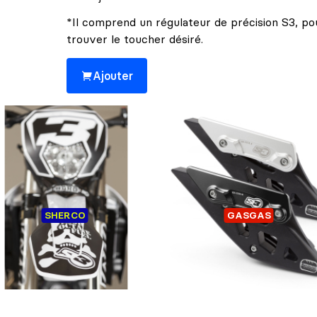
*Il comprend un régulateur de précision S3, po
trouver le toucher désiré.
Ajouter
Cela pourrait vous intéresser 👀
KIT PLASTICS ET
GUIDE CHAINE GASGA
SHERCO
GASGAS
UTOCOLLANTS SHERCO
COMPLET