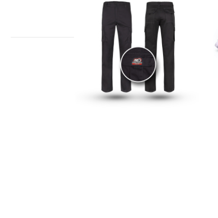
PANTALONS S3 MECANIC
R