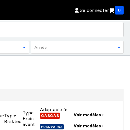
Se connecter
0
Année
Adaptable à:
Type
:
Voir modèles
ur
:
Type
:
GASGAS
Frein
Braktec
,
avant
Voir modèles
HUSQVARNA