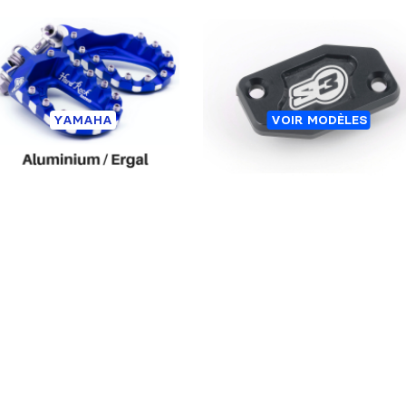
Les clients qui ont acheté ceci 👆
Ont également acheté ceci 👇
EPOSES PIEDS YAMAHA
COUVERCLE DE MAÎTRE
YAMAHA
VOIR MODÈLES
CYLINDRE S3 TRIAL BRAK