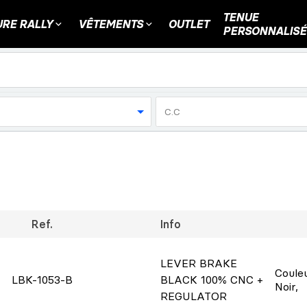
TENUE
RE RALLY
VÊTEMENTS
OUTLET
PERSONNALISÉ
C.C
Ref.
Info
LEVER BRAKE
Coule
LBK-1053-B
BLACK 100% CNC +
Noir
,
REGULATOR