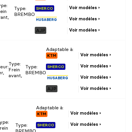
ype
:
Voir modèles
Type
:
SHERCO
ein
BREMBO
vant
,
Voir modèles
HUSABERG
AJP
Voir modèles
Adaptable à:
Voir modèles
KTM
Type
:
Voir modèles
leur
:
Type
:
SHERCO
Frein
er
,
BREMBO
avant
,
Voir modèles
HUSABERG
AJP
Voir modèles
Adaptable à:
Voir modèles
KTM
ype
:
Voir modèles
Type
:
SHERCO
rein
BREMBO