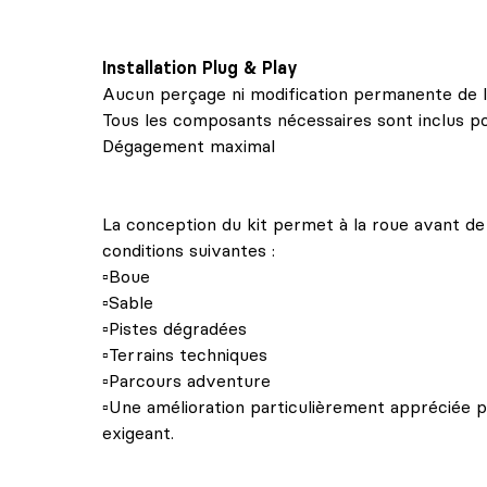
Installation Plug & Play
Aucun perçage ni modification permanente de l
Tous les composants nécessaires sont inclus pou
Dégagement maximal
La conception du kit permet à la roue avant d
conditions suivantes :
▫️Boue
▫️Sable
▫️Pistes dégradées
▫️Terrains techniques
▫️Parcours adventure
▫️Une amélioration particulièrement appréciée pa
exigeant.