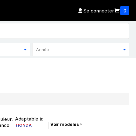
Se connecter
0
Année
Adaptable à:
uleur
:
Voir modèles
anco
HONDA