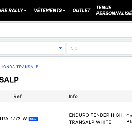
TENUE
RE RALLY
VÊTEMENTS
OUTLET
PERSONNALISÉ
C.C
 HONDA TRANSALP
SALP
Ref.
Info
ENDURO FENDER HIGH
Co
TRA-1772-W
NEW
Bl
TRANSALP WHITE