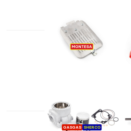
ACCÈS RAPIDE FILTRE À AIR
MONTESA
MONTESA 4RIDE
HA
CYLINDRE-PISTON KIT TRIAL
GASGAS
SHERCO