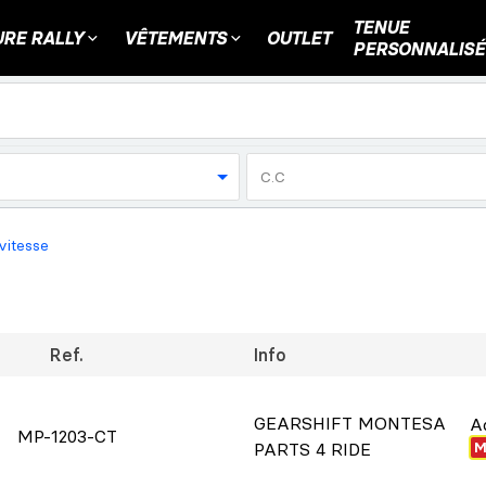
TENUE
RE RALLY
VÊTEMENTS
OUTLET
PERSONNALISÉ
C.C
vitesse
Ref.
Info
GEARSHIFT MONTESA
A
MP-1203-CT
M
PARTS 4 RIDE