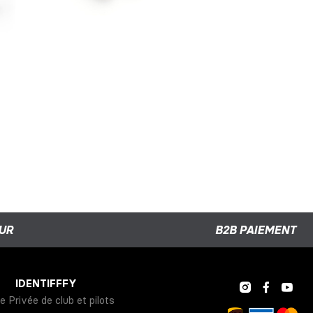
UR
B2B PAIEMENT
IDENTIFFFY
e Privée de club et pilots