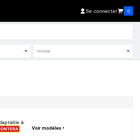
Se connecter
0
Année
daptable à:
Voir modèles
ONTESA