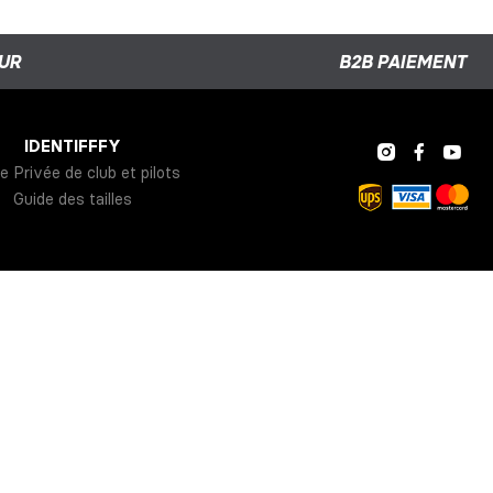
UR
B2B PAIEMENT
IDENTIFFFY
e Privée de club et pilots
Guide des tailles
ique de retour