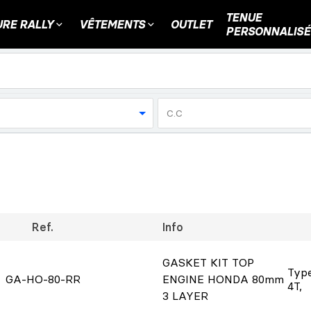
TENUE
RE RALLY
VÊTEMENTS
OUTLET
PERSONNALISÉ
C.C
Ref.
Info
GASKET KIT TOP
Typ
GA-HO-80-RR
ENGINE HONDA 80mm
4T
,
3 LAYER