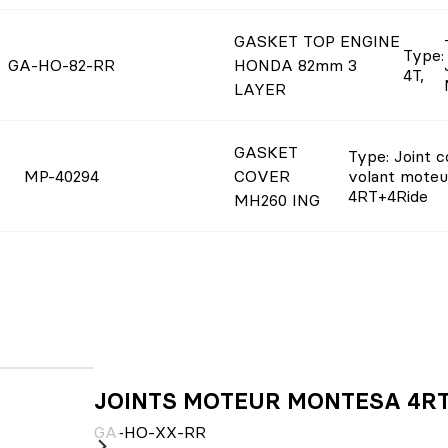
GASKET TOP ENGINE
Type
:
GA-HO-82-RR
HONDA 82mm 3
4T
,
LAYER
GASKET
Type
: Joint 
MP-40294
COVER
volant moteu
4RT+4Ride
MH260 ING
JOINTS MOTEUR MONTESA 4R
GA-HO-XX-RR