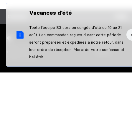
Vacances d’été
CONTACT
FAQS
Toute l'équipe S3 sera en congés d'été du 10 au 21
août. Les commandes reçues durant cette période
S3 PARTS
seront préparées et expédiées à notre retour, dans
Poligon Pla de l'Illa / Nau Nº10
À propos de nous
leur ordre de réception. Merci de votre confiance et
17242 QUART
Athletes
bel été!
GIRONA-SPAIN
©2026 S3 Engine Parts 2002, S.L.
Infos légales
Conditions gén