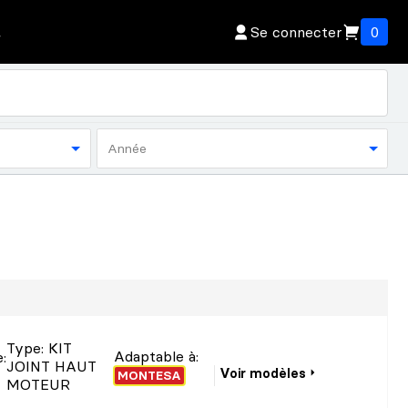
Se connecter
0
Année
Type
: KIT
Adaptable à:
e
:
JOINT HAUT
Voir modèles
MONTESA
MOTEUR