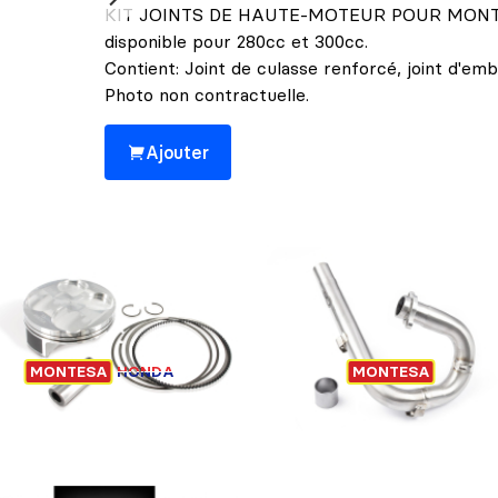
KIT JOINTS DE HAUTE-MOTEUR POUR MONTESA 
disponible pour 280cc et 300cc.
Contient: Joint de culasse renforcé, joint d'emb
Photo non contractuelle.
Ajouter
Cela pourrait vous intéresser 👀
PISTON MONTESA
ECHAPPEMENT TITAN
MONTESA
HONDA
MONTESA
MONTESA