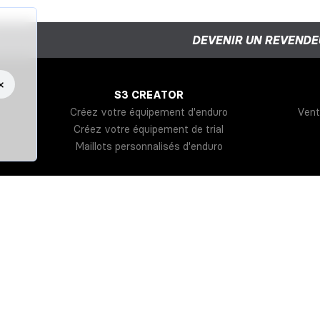
DEVENIR UN REVENDE
×
S3 CREATOR
Créez votre équipement d'enduro
Vent
Créez votre équipement de trial
Maillots personnalisés d'enduro
érales
Politique de confidentialité
Relative aux cookies
Polit