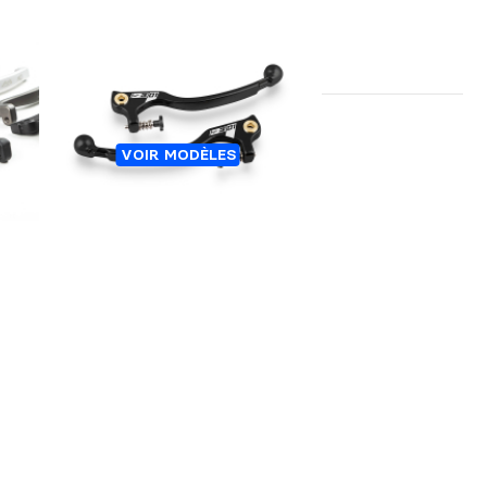
IGIT
LEVIERS S3-01 AVEC
VOIR MODÈLES
RÉGULATEUR