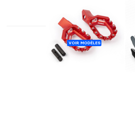
REPOSES PIEDS TRIAL SOLID
GA
VOIR MODÈLES
HARDROCK