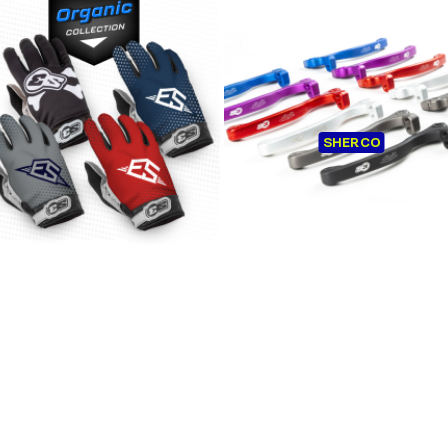
Les clients qui ont acheté ceci 👆
Ont également acheté ceci 👇
NTS S3 ROCK ORGANIQUE
AJP SHERCO LEVIERS S3 D
SHERCO