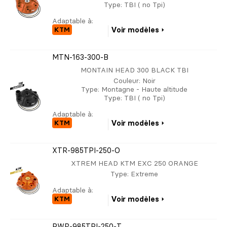
Type
: TBI ( no Tpi)
Adaptable à:
KTM
Voir modèles
MTN-163-300-B
MONTAIN HEAD 300 BLACK TBI
Couleur
: Noir
Type
: Montagne - Haute altitude
Type
: TBI ( no Tpi)
Adaptable à:
KTM
Voir modèles
XTR-985TPI-250-O
XTREM HEAD KTM EXC 250 ORANGE
Type
: Extreme
Adaptable à:
KTM
Voir modèles
PWR-985TPI-250-T