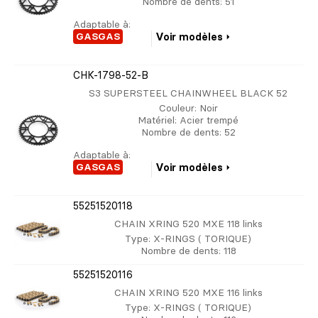
Nombre de dents
: 51
Adaptable à:
GASGAS
Voir modèles
CHK-1798-52-B
S3 SUPERSTEEL CHAINWHEEL BLACK 52
Couleur
: Noir
Matériel
: Acier trempé
Nombre de dents
: 52
Adaptable à:
GASGAS
Voir modèles
55251520118
CHAIN XRING 520 MXE 118 links
Type
: X-RINGS ( TORIQUE)
Nombre de dents
: 118
55251520116
CHAIN XRING 520 MXE 116 links
Type
: X-RINGS ( TORIQUE)