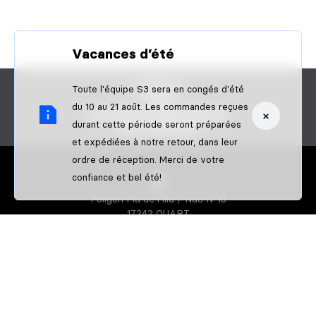
Vacances d’été
CONTACT
Toute l'équipe S3 sera en congés d'été
FAQS
du 10 au 21 août. Les commandes reçues
×
DEVENIR UN REVENDEUR
durant cette période seront préparées
B2B PAIEMENT
et expédiées à notre retour, dans leur
ordre de réception. Merci de votre
confiance et bel été!
Poligon Pla de l'Illa / Nau Nº10
17242 QUART
GIRONA-SPAIN
S3 PARTS
À propos de nous
Athletes
S3 CREATOR
Créez votre équipement d'enduro