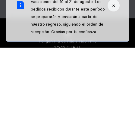
vacaciones del 10 al 21 de agosto. Los
×
¿ERES UN PROFESIONAL?
pedidos recibidos durante este período
PAGOS B2B
se prepararán y enviarán a partir de
nuestro regreso, siguiendo el orden de
recepción. Gracias por tu confianza.
Poligon Pla de l'Illa / Nau Nº10
17242 QUART
GIRONA-SPAIN
S3 PARTS
Sobre nosotros
Athletes
S3 CREATOR
Diseña tu equipación de enduro
Diseña tu equipación de trial
Camisetas personalizadas de enduro
IDENTIFFFY
Venta exclusiva a clubs y pilotos
Guía de tallas