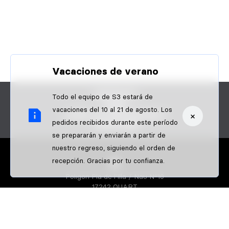
Vacaciones de verano
CONTACTO
Todo el equipo de S3 estará de
FAQS
vacaciones del 10 al 21 de agosto. Los
×
¿ERES UN PROFESIONAL?
pedidos recibidos durante este período
PAGOS B2B
se prepararán y enviarán a partir de
nuestro regreso, siguiendo el orden de
recepción. Gracias por tu confianza.
Poligon Pla de l'Illa / Nau Nº10
17242 QUART
GIRONA-SPAIN
S3 PARTS
Sobre nosotros