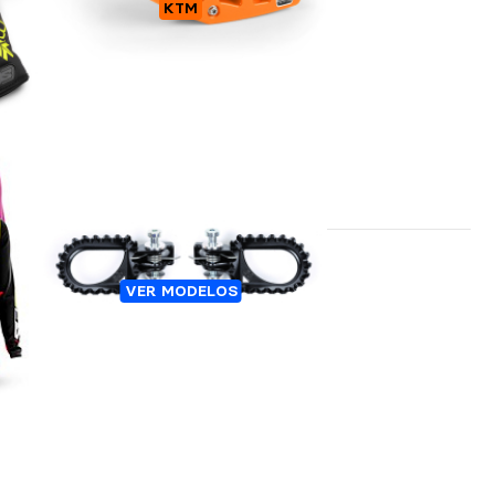
TER
GUIA CADENA KTM
KTM
ESTRIBOS TRIAL HARD ROCK
VER MODELOS
STEEL (REAR)