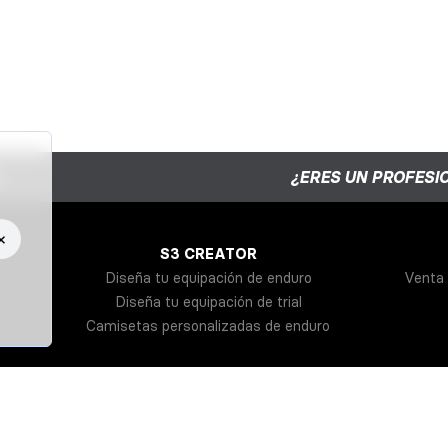
¿ERES UN PROFESI
×
S3 CREATOR
Diseña tu equipación de enduro
Venta 
Diseña tu equipación de trial
Camisetas personalizadas de enduro