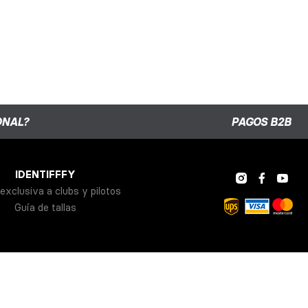
ONAL?
PAGOS B2B
IDENTIFFFY
exclusiva a clubs y pilotos
Guía de tallas