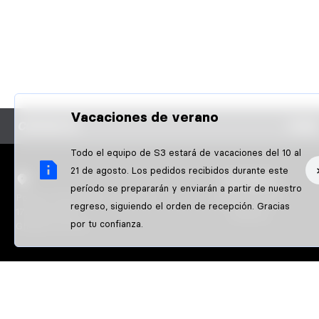
Vacaciones de verano
CONTACTO
FAQS
Todo el equipo de S3 estará de vacaciones del 10 al
21 de agosto. Los pedidos recibidos durante este
S3 PARTS
período se prepararán y enviarán a partir de nuestro
Poligon Pla de l'Illa / Nau Nº10
Sobre nosotros
regreso, siguiendo el orden de recepción. Gracias
17242 QUART
Athletes
por tu confianza.
GIRONA-SPAIN