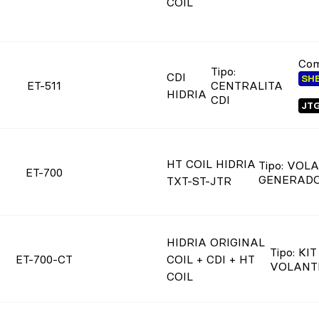
COIL
Com
Tipo
:
CDI
SH
ET-511
CENTRALITA
HIDRIA
CDI
JT
HT COIL HIDRIA
Tipo
: VOL
ET-700
GENERAD
TXT-ST-JTR
HIDRIA ORIGINAL
Tipo
: KIT
ET-700-CT
COIL + CDI + HT
VOLANT
COIL