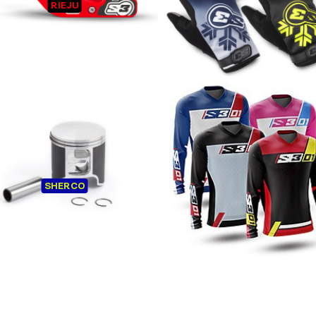
GUIA CADENA RIEJU
GUANTES S3 ALASKA WIN
RIEJU
ICE-NANO
Los clientes que han comprado 👆
También han comprado esto 👇
PISTÓN SHERCO
S3 COLECCIÓN 01
SHERCO