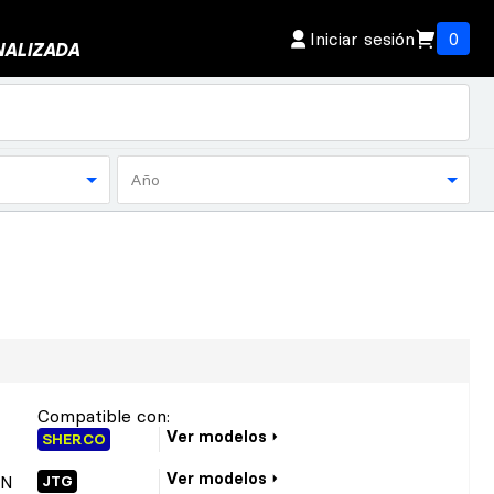
Iniciar sesión
0
NALIZADA
Año
Compatible con:
Ver modelos
SHERCO
Ver modelos
ON
JTG