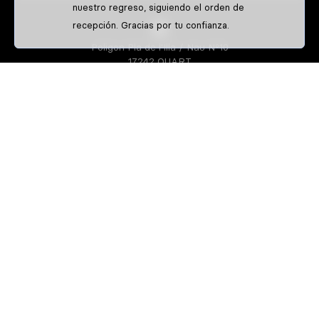
nuestro regreso, siguiendo el orden de
recepción. Gracias por tu confianza.
Poligon Pla de l'Illa / Nau Nº10
17242 QUART
GIRONA-SPAIN
S3 PARTS
Sobre nosotros
Athletes
S3 CREATOR
Diseña tu equipación de enduro
Diseña tu equipación de trial
Camisetas personalizadas de enduro
IDENTIFFFY
Venta exclusiva a clubs y pilotos
Guía de tallas